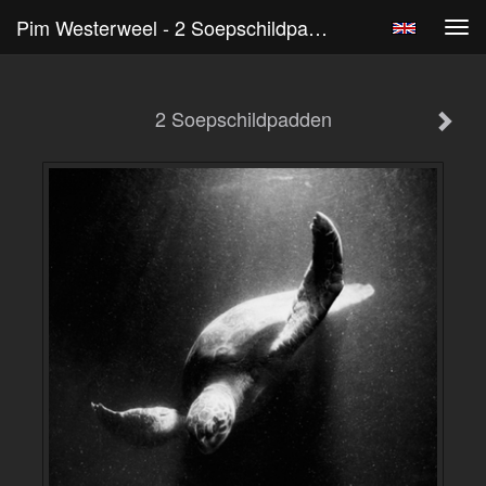
Pim Westerweel - 2 Soepschildpadden
Tog
navi
2 Soepschildpadden