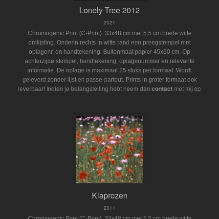
Lonely Tree 2012
2021
Chromogenic Print (C-Print). 33x48 cm met 5,5 cm brede witte
omlijsting. Onderin rechts in witte rand een preegstempel met
oplagenr. en handtekening. Buitenmaat papier 45x60 cm. Op
achterzijde stempel, handtekening, oplagenummer en relevante
informatie. De oplage is maximaal 25 stuks per formaat. Wordt
geleverd zonder lijst en passe-partout.
Prints in groter formaat ook
Indien je belangstelling hebt neem dan
contact
met mij op
leverbaar!
Klaprozen
2011
Chromogenic Print (C-Print). 33x48 cm met 5,5 cm brede witte