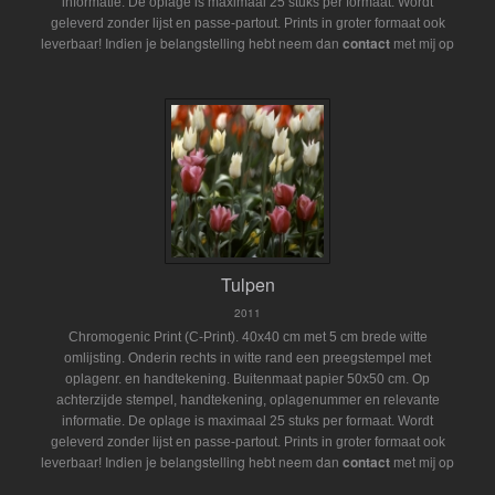
informatie. De oplage is maximaal 25 stuks per formaat. Wordt
geleverd zonder lijst en passe-partout.
Prints in groter formaat ook
Indien je belangstelling hebt neem dan
contact
met mij op
leverbaar!
Tulpen
2011
Chromogenic Print (C-Print). 40x40 cm met 5 cm brede witte
omlijsting. Onderin rechts in witte rand een preegstempel met
oplagenr. en handtekening. Buitenmaat papier 50x50 cm. Op
achterzijde stempel, handtekening, oplagenummer en relevante
informatie. De oplage is maximaal 25 stuks per formaat. Wordt
geleverd zonder lijst en passe-partout.
Prints in groter formaat ook
Indien je belangstelling hebt neem dan
contact
met mij op
leverbaar!