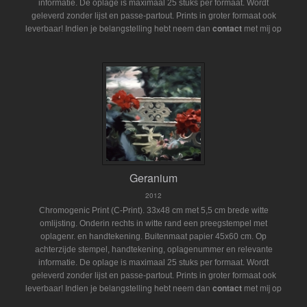
informatie. De oplage is maximaal 25 stuks per formaat. Wordt
geleverd zonder lijst en passe-partout.
Prints in groter formaat ook
Indien je belangstelling hebt neem dan
contact
met mij op
leverbaar!
Geranium
2012
Chromogenic Print (C-Print). 33x48 cm met 5,5 cm brede witte
omlijsting. Onderin rechts in witte rand een preegstempel met
oplagenr. en handtekening. Buitenmaat papier 45x60 cm. Op
achterzijde stempel, handtekening, oplagenummer en relevante
informatie. De oplage is maximaal 25 stuks per formaat. Wordt
geleverd zonder lijst en passe-partout.
Prints in groter formaat ook
Indien je belangstelling hebt neem dan
contact
met mij op
leverbaar!