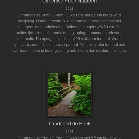
Utrechtse Poort Naarden
2012
Chromogenic Print (C-Print). 33x48 cm met 5,5 cm brede witte
omlijsting. Onderin rechts in witte rand een preegstempel met
oplagenr. en handtekening. Buitenmaat papier 45x60 cm. Op
achterzijde stempel, handtekening, oplagenummer en relevante
informatie. De oplage is maximaal 25 stuks per formaat. Wordt
geleverd zonder lijst en passe-partout.
Prints in groter formaat ook
Indien je belangstelling hebt neem dan
contact
met mij op
leverbaar!
Landgoed de Beek
2014
Chromogenic Print (C-Print). 33x48 cm met 5,5 cm brede witte