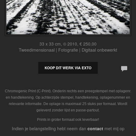
33 x 33 cm, © 2010, € 250,00
Tweedimensionaal | Fotografie | Digitaal onbewerkt
KOOP DIT WERK VIA EXTO
Chromogenic Print (C-Print). Onderin rechts een preegstempel met oplagenr.
en handtekening. Op achterzijde stempel, handtekening, oplagenummer en
relevante informatie. De oplage is maximaal 25 stuks per formaat. Wordt
geleverd zonder lijst en passe-partout.
Prints in groter formaat ook leverbaar!
Indien je belangstelling hebt neem dan
contact
met mij op