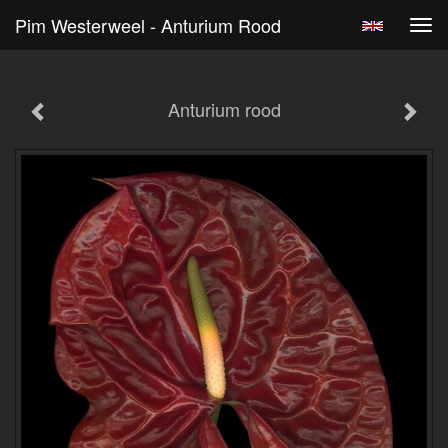
Pim Westerweel - Anturium Rood
Tog
navi
Anturium rood