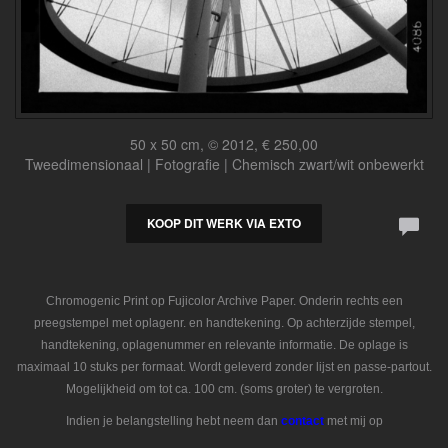
50 x 50 cm, © 2012, € 250,00
Tweedimensionaal | Fotografie | Chemisch zwart/wit onbewerkt
KOOP DIT WERK VIA EXTO
Chromogenic Print op Fujicolor Archive Paper. Onderin rechts een
preegstempel met oplagenr. en handtekening. Op achterzijde stempel,
handtekening, oplagenummer en relevante informatie. De oplage is
maximaal 10 stuks per formaat. Wordt geleverd zonder lijst en passe-partout.
Mogelijkheid om tot ca. 100 cm. (soms groter) te vergroten.
Indien je belangstelling hebt neem dan
contact
met mij op