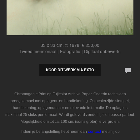
33 x 33 cm, © 1978, € 250,00
Tweedimensionaal | Fotografie | Digitaal onbewerkt
KOOP DIT WERK VIA EXTO
Chromogenic Print op Fujicolor Archive Paper. Onderin rechts een
preegstempel met oplagenr. en handtekening. Op achterzijde stempel,
handtekening, oplagenummer en relevante informatie. De oplage is
maximaal 25 stuks per formaat. Wordt geleverd zonder lijst en passe-partout.
Mogelijkheid om tot ca. 100 cm. (soms groter) te vergroten.
Indien je belangstelling hebt neem dan
contact
met mij op