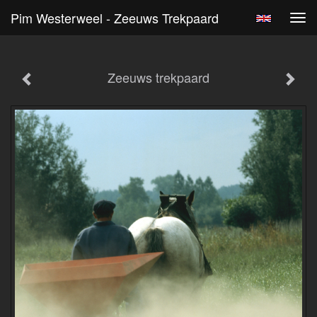
Pim Westerweel - Zeeuws Trekpaard
Tog
navi
Zeeuws trekpaard