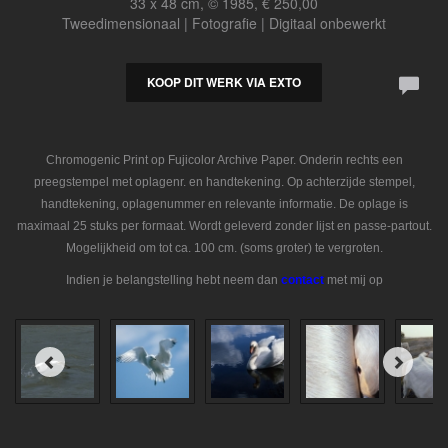
33 x 48 cm, © 1985, € 250,00
Tweedimensionaal | Fotografie | Digitaal onbewerkt
KOOP DIT WERK VIA EXTO
Chromogenic Print op Fujicolor Archive Paper. Onderin rechts een
preegstempel met oplagenr. en handtekening. Op achterzijde stempel,
handtekening, oplagenummer en relevante informatie. De oplage is
maximaal 25 stuks per formaat. Wordt geleverd zonder lijst en passe-partout.
Mogelijkheid om tot ca. 100 cm. (soms groter) te vergroten.
Indien je belangstelling hebt neem dan
contact
met mij op