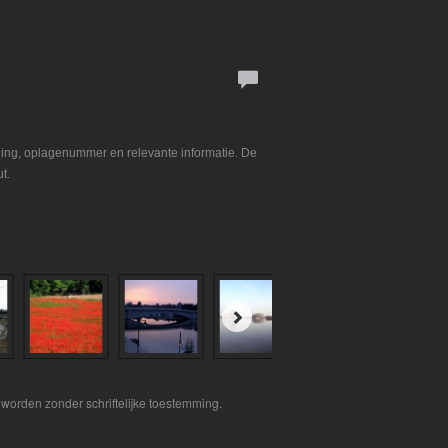
ning, oplagenummer en relevante informatie. De
t.
worden zonder schriftelijke toestemming.