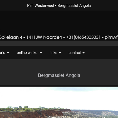
Pim Westerweel
Bergmassief Angola
erie
online winkel
links
contact
Bergmassief Angola