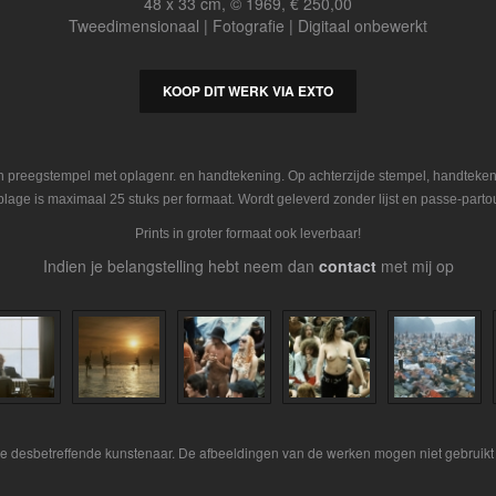
48 x 33 cm, © 1969, € 250,00
Tweedimensionaal | Fotografie | Digitaal onbewerkt
KOOP DIT WERK VIA EXTO
en preegstempel met oplagenr. en handtekening. Op achterzijde stempel, handteke
plage is maximaal 25 stuks per formaat. Wordt geleverd zonder lijst en passe-partou
Prints in groter formaat ook leverbaar!
Indien je belangstelling hebt neem dan
contact
met mij op
 de desbetreffende kunstenaar. De afbeeldingen van de werken mogen niet gebruikt 