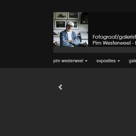
pim westerweel
exposities
gal