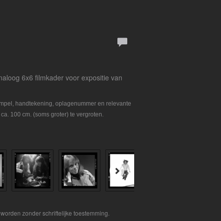
 analoog 6x6 filmkader voor expositie van
tempel, handtekening, oplagenummer en relevante
 ca. 100 cm. (soms groter) te vergroten.
worden zonder schriftelijke toestemming.