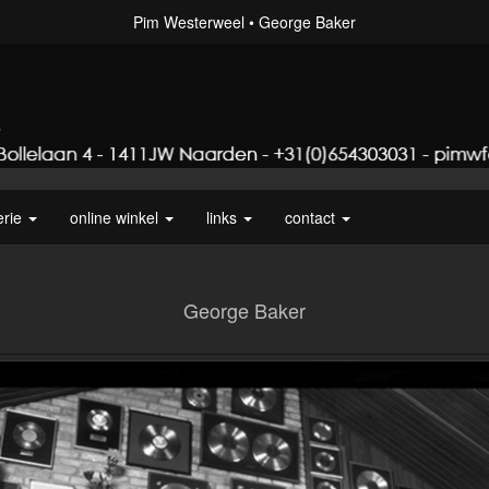
Pim Westerweel
George Baker
erie
online winkel
links
contact
George Baker