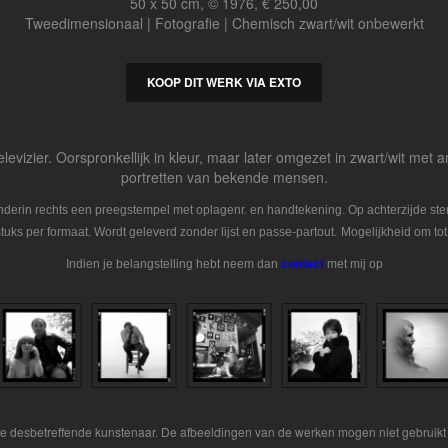
50 x 50 cm, © 1976, € 250,00
Tweedimensionaal | Fotografie | Chemisch zwart/wit onbewerkt
KOOP DIT WERK VIA EXTO
elevizier. Oorspronkellijk in kleur, maar later omgezet in zwart/wit met
portretten van bekende mensen.
Onderin rechts een preegstempel met oplagenr. en handtekening. Op achterzijde s
tuks per formaat. Wordt geleverd zonder lijst en passe-partout.
Mogelijkheid om tot
Indien je belangstelling hebt neem dan
contact
met mij op
 de desbetreffende kunstenaar. De afbeeldingen van de werken mogen niet gebruikt 