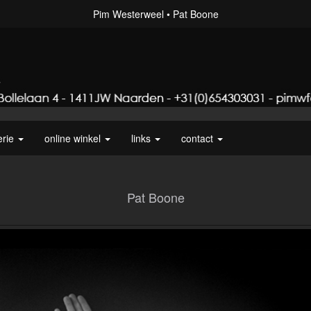
Pim Westerweel
Pat Boone
erie
online winkel
links
contact
Pat Boone