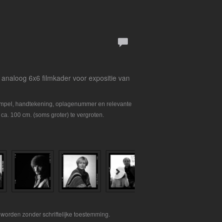
et analoog 6x6 filmkader voor expositie van
tempel, handtekening, oplagenummer en relevante
 ca. 100 cm. (soms groter) te vergroten.
worden zonder schriftelijke toestemming.