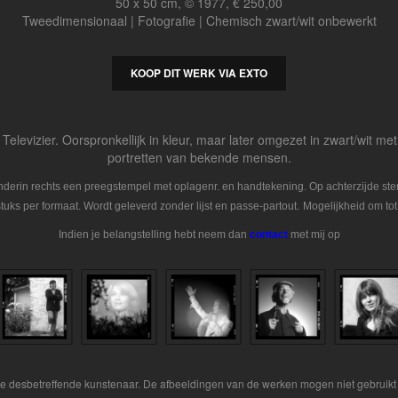
50 x 50 cm, © 1977, € 250,00
Tweedimensionaal | Fotografie | Chemisch zwart/wit onbewerkt
KOOP DIT WERK VIA EXTO
 Televizier. Oorspronkellijk in kleur, maar later omgezet in zwart/wit m
portretten van bekende mensen.
Onderin rechts een preegstempel met oplagenr. en handtekening. Op achterzijde s
tuks per formaat. Wordt geleverd zonder lijst en passe-partout.
Mogelijkheid om tot
Indien je belangstelling hebt neem dan
contact
met mij op
 de desbetreffende kunstenaar. De afbeeldingen van de werken mogen niet gebruikt 