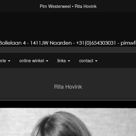
Pim Westerweel
Rita Hovink
erie
online winkel
links
contact
Rita Hovink