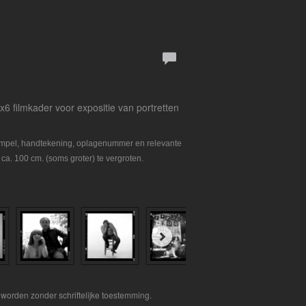
6x6 filmkader voor expositie van portretten
tempel, handtekening, oplagenummer en relevante
 ca. 100 cm. (soms groter) te vergroten.
worden zonder schriftelijke toestemming.