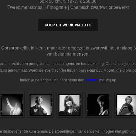
50 x 50 cm, © 1977, € 250,00
Tweedimensionaal | Fotografie | Chemisch zwart/wit onbewerkt
KOOP DIT WERK VIA EXTO
r. Oorspronkellijk in kleur, maar later omgezet in zwart/wit met analoog 
van bekende mensen.
Onderin rechts een preegstempel met oplagenr. en handtekening. Op achterzijde s
tuks per formaat. Wordt geleverd zonder lijst en passe-partout.
Mogelijkheid om tot
Indien je belangstelling hebt neem dan
contact
met mij op
 de desbetreffende kunstenaar. De afbeeldingen van de werken mogen niet gebruikt 