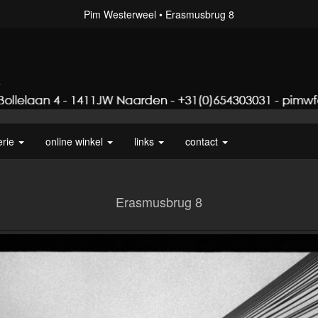
Pim Westerweel
Erasmusbrug 8
erie
online winkel
links
contact
Erasmusbrug 8